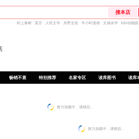
村上春树
莫言
人民文学
东野圭吾
半小时漫画
文城余华
bibi动物园
店
畅销不衰
特别推荐
名家专区
读库图书
读库
努力加载中，请稍后...
努力加载中，请稍后...