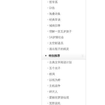
哲学系
讣告
海桑诗集
经典常谈
城南旧事
理解一至五岁孩子
14岁懂社会
太空邮递员
逃出瓶子的精灵
特别推荐
古典文学阅读计划
五个光子
棋局
以纸为桥
主机战争
碎片人
爱丽丝梦游仙境
荒野居民