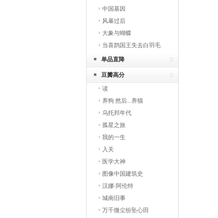
中国基因
风暴过后
大象与蝴蝶
当喜鹊国王失去白羽毛
单品直降
豆瓣高分
读
养狗 然后...养猫
乌托邦年代
孤星之旅
我的一生
入关
医学大神
图像中国建筑史
汉娜·阿伦特
城南旧事
万千微尘纷坠心田