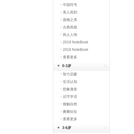
中国符号
美人风韵
器物之美
古典风致
风土人情
2019 NoteBook
2018 NoteBook
查看更多
0-3岁
智力启蒙
生活认知
想象激发
识字学话
接触自然
撕撕扯扯
查看更多
3-6岁