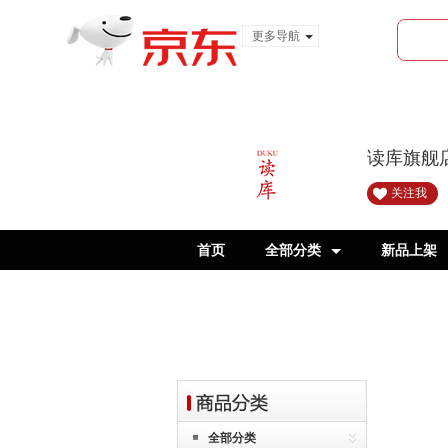
更多导航
服装城
食品
金融
读库旗舰
关注我
首页
全部分类
新品上架
读小库7-9岁
全部分类