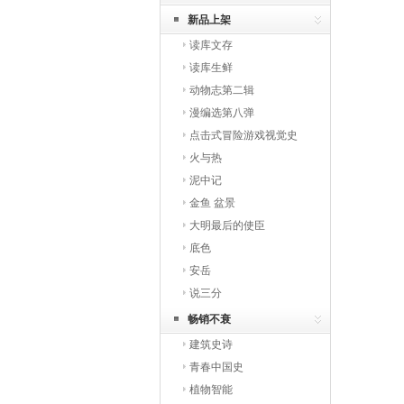
新品上架
读库文存
读库生鲜
动物志第二辑
漫编选第八弹
点击式冒险游戏视觉史
火与热
泥中记
金鱼 盆景
大明最后的使臣
底色
安岳
说三分
畅销不衰
建筑史诗
青春中国史
植物智能