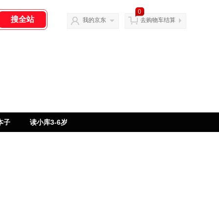
0
我的京东
去购物车结算
本子
读小库3-6岁