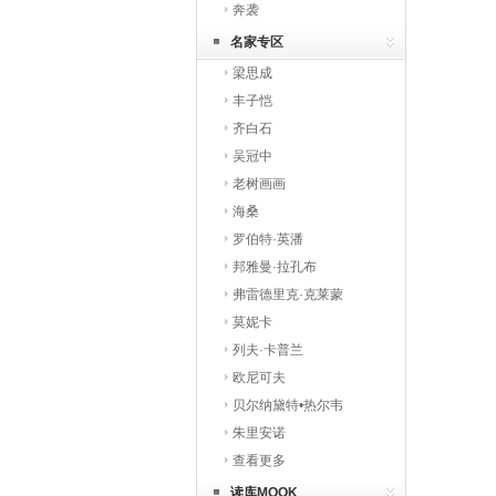
奔袭
名家专区
梁思成
丰子恺
齐白石
吴冠中
老树画画
海桑
罗伯特·英潘
邦雅曼·拉孔布
弗雷德里克·克莱蒙
莫妮卡
列夫·卡普兰
欧尼可夫
贝尔纳黛特•热尔韦
朱里安诺
查看更多
读库MOOK