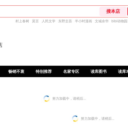
村上春树
莫言
人民文学
东野圭吾
半小时漫画
文城余华
bibi动物园
店
畅销不衰
特别推荐
名家专区
读库图书
读库
努力加载中，请稍后...
努力加载中，请稍后...