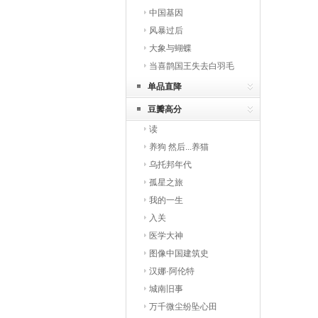
中国基因
风暴过后
大象与蝴蝶
当喜鹊国王失去白羽毛
单品直降
豆瓣高分
读
养狗 然后...养猫
乌托邦年代
孤星之旅
我的一生
入关
医学大神
图像中国建筑史
汉娜·阿伦特
城南旧事
万千微尘纷坠心田