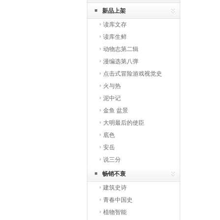
新品上架
读库文存
读库生鲜
动物志第二辑
漫编选第八弹
点击式冒险游戏视觉史
火与热
泥中记
金鱼 盆景
大明最后的使臣
底色
安岳
说三分
畅销不衰
建筑史诗
青春中国史
植物智能