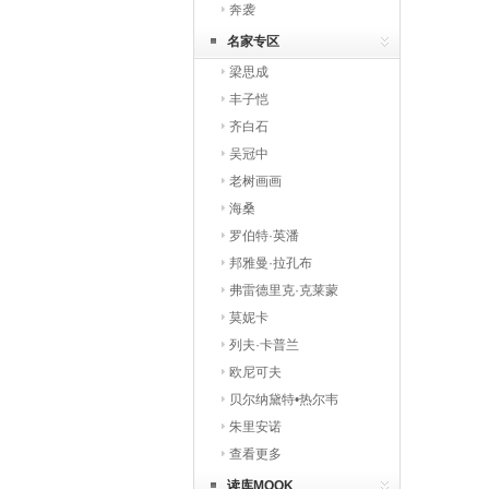
奔袭
名家专区
梁思成
丰子恺
齐白石
吴冠中
老树画画
海桑
罗伯特·英潘
邦雅曼·拉孔布
弗雷德里克·克莱蒙
莫妮卡
列夫·卡普兰
欧尼可夫
贝尔纳黛特•热尔韦
朱里安诺
查看更多
读库MOOK