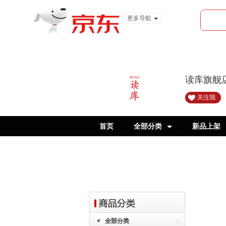
更多导航
服装城
食品
金融
读库旗舰
关注我
首页
全部分类
新品上架
读小库7-9岁
全部分类