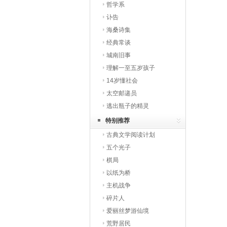
哲学系
讣告
海桑诗集
经典常谈
城南旧事
理解一至五岁孩子
14岁懂社会
太空邮递员
逃出瓶子的精灵
特别推荐
古典文学阅读计划
五个光子
棋局
以纸为桥
主机战争
碎片人
爱丽丝梦游仙境
荒野居民