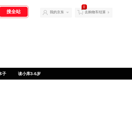
0
我的京东
去购物车结算
本子
读小库3-6岁